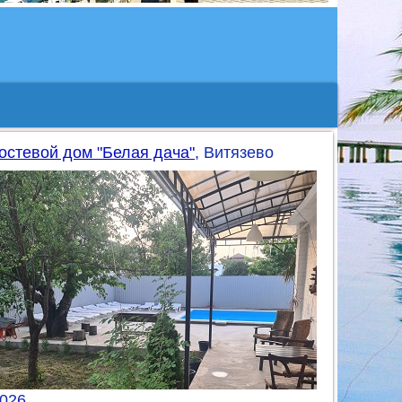
остевой дом "Белая дача"
, Витязево
026