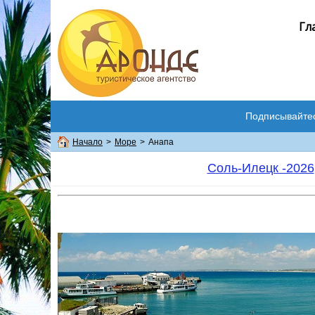
Гл
Подписывайте
Начало
>
Море
>
Анапа
Соль-Илецк -2026