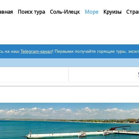
авная
Поиск тура
Соль-Илецк
Море
Круизы
Стра
сь на наш
Telegram-канал
! Первыми получайте горящие туры, экск