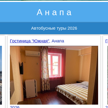
А н а п а
Автобусные туры 2026
Гостиница "Южная"
, Анапа
Г
2026
2