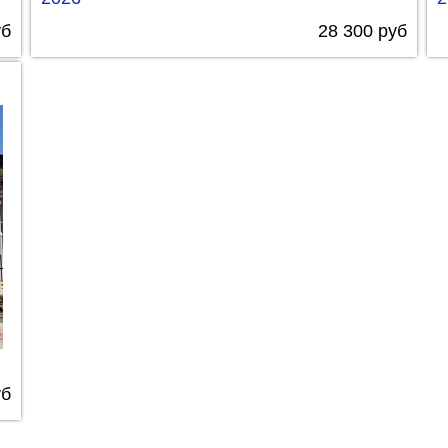
б
28 300 руб
уб