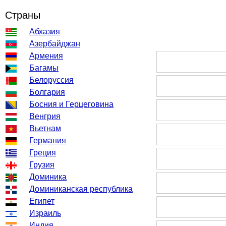
Страны
Абхазия
Азербайджан
Армения
Багамы
Белоруссия
Болгария
Босния и Герцеговина
Венгрия
Вьетнам
Германия
Греция
Грузия
Доминика
Доминиканская республика
Египет
Израиль
Индия