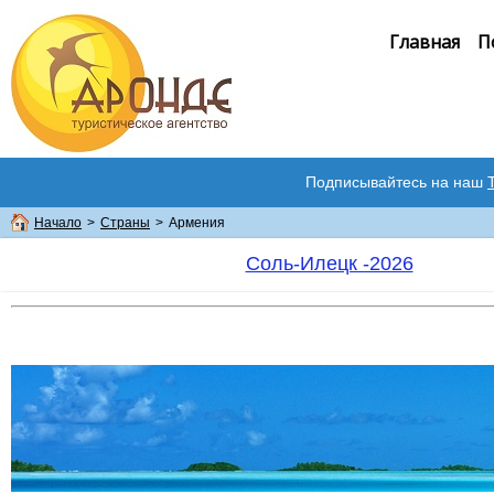
Главная
П
Подписывайтесь на наш
Начало
>
Страны
>
Армения
Соль-Илецк -2026