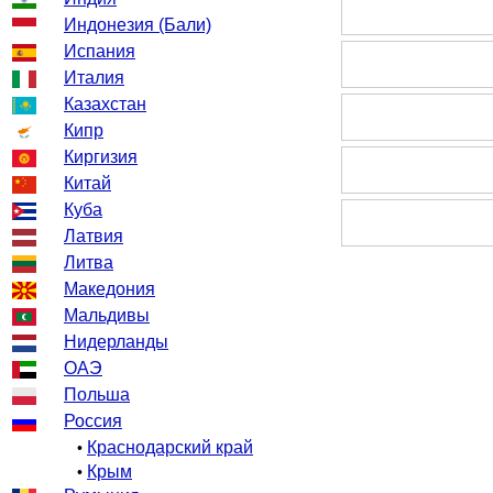
Индонезия (Бали)
Испания
Италия
Казахстан
Кипр
Киргизия
Китай
Куба
Латвия
Литва
Македония
Мальдивы
Нидерланды
ОАЭ
Польша
Россия
Краснодарский край
•
Крым
•