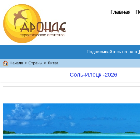
Главная
П
Подписывайтесь на наш
Начало
>
Страны
>
Литва
Соль-Илецк -2026