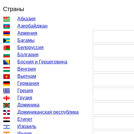
Страны
Абхазия
Азербайджан
Армения
Багамы
Белоруссия
Болгария
Босния и Герцеговина
Венгрия
Вьетнам
Германия
Греция
Грузия
Доминика
Доминиканская республика
Египет
Израиль
Индия