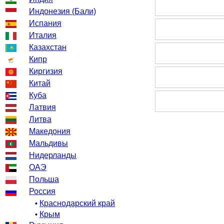
Индонезия (Бали)
Испания
Италия
Казахстан
Кипр
Киргизия
Китай
Куба
Латвия
Литва
Македония
Мальдивы
Нидерланды
ОАЭ
Польша
Россия
Краснодарский край
•
Крым
•