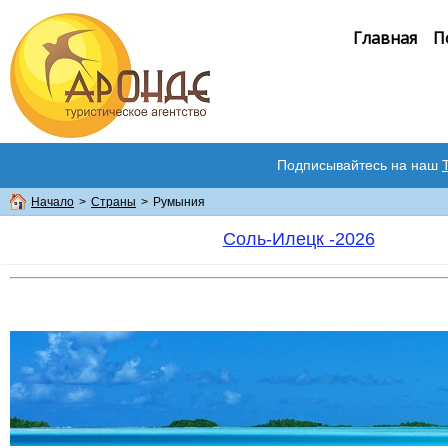
Главная
П
Подписывайтесь на наш
Начало
>
Страны
>
Румыния
Соль-Илецк -2026