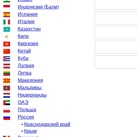
Индонезия (Бали)
Испания
Италия
Казахстан
Кипр
Киргизия
Китай
Куба
Латвия
Литва
Македония
Мальдивы
Нидерланды
ОАЭ
Польша
Россия
Краснодарский край
•
Крым
•