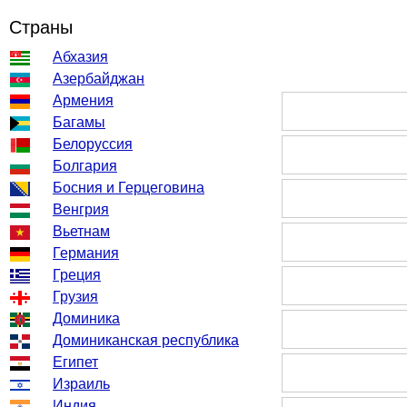
Страны
Абхазия
Азербайджан
Армения
Багамы
Белоруссия
Болгария
Босния и Герцеговина
Венгрия
Вьетнам
Германия
Греция
Грузия
Доминика
Доминиканская республика
Египет
Израиль
Индия