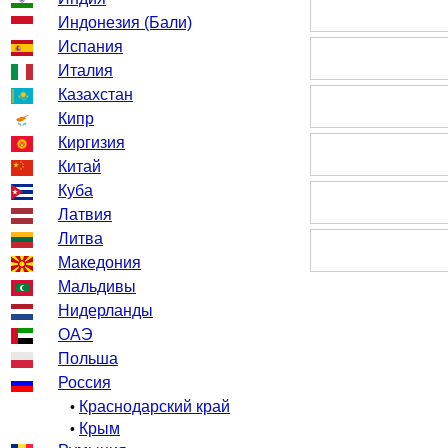
Индонезия (Бали)
Испания
Италия
Казахстан
Кипр
Киргизия
Китай
Куба
Латвия
Литва
Македония
Мальдивы
Нидерланды
ОАЭ
Польша
Россия
Краснодарский край
•
Крым
•