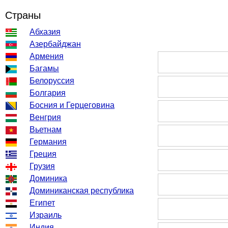
Страны
Абхазия
Азербайджан
Армения
Багамы
Белоруссия
Болгария
Босния и Герцеговина
Венгрия
Вьетнам
Германия
Греция
Грузия
Доминика
Доминиканская республика
Египет
Израиль
Индия