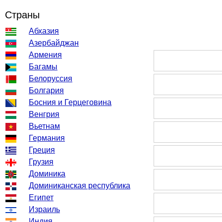
Страны
Абхазия
Азербайджан
Армения
Багамы
Белоруссия
Болгария
Босния и Герцеговина
Венгрия
Вьетнам
Германия
Греция
Грузия
Доминика
Доминиканская республика
Египет
Израиль
Индия