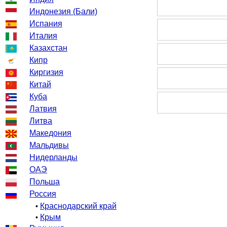
Индонезия (Бали)
Испания
Италия
Казахстан
Кипр
Киргизия
Китай
Куба
Латвия
Литва
Македония
Мальдивы
Нидерланды
ОАЭ
Польша
Россия
Краснодарский край
•
Крым
•