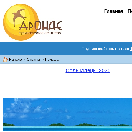
Главная
П
Подписывайтесь на наш
Начало
>
Страны
>
Польша
Соль-Илецк -2026