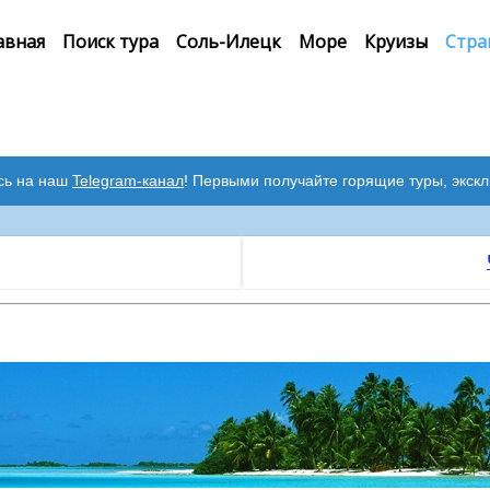
авная
Поиск тура
Соль-Илецк
Море
Круизы
Стра
сь на наш
Telegram-канал
! Первыми получайте горящие туры, экск