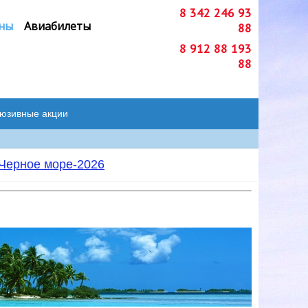
8 342 246 93
ны
Авиабилеты
88
8 912 88 193
88
люзивные акции
Черное море-2026