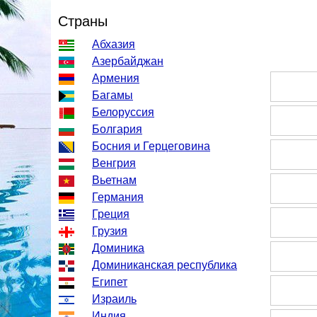
Страны
Абхазия
Азербайджан
Армения
Багамы
Белоруссия
Болгария
Босния и Герцеговина
Венгрия
Вьетнам
Германия
Греция
Грузия
Доминика
Доминиканская республика
Египет
Израиль
Индия