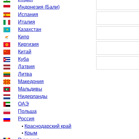
Индонезия (Бали)
Испания
Италия
Казахстан
Кипр
Киргизия
Китай
Куба
Латвия
Литва
Македония
Мальдивы
Нидерланды
ОАЭ
Польша
Россия
Краснодарский край
•
Крым
•