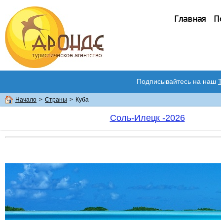
Главная
П
Подписывайтесь на наш
Начало
>
Страны
>
Куба
Соль-Илецк -2026