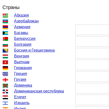
Страны
Абхазия
Азербайджан
Армения
Багамы
Белоруссия
Болгария
Босния и Герцеговина
Венгрия
Вьетнам
Германия
Греция
Грузия
Доминика
Доминиканская республика
Египет
Израиль
Индия